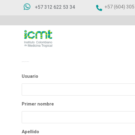
+57 (604) 305
+57 312 622 53 34
Regístrate aquí y agrega tus actividades
Usuario
Primer nombre
Apellido