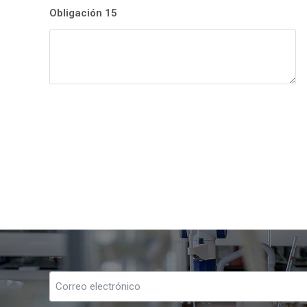
Obligación 15
Suscríbete a nuestro boletín: