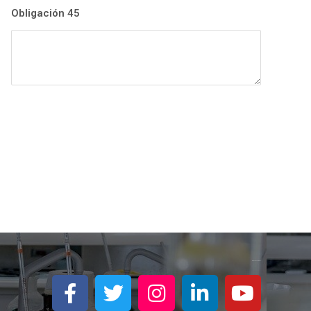
Obligación 45
Síguenos en redes: